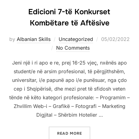
Edicioni 7-të Konkurset
Kombëtare të Aftësive
by
Albanian Skills
Uncategorized
05/02/2022
No Comments
Jeni një i ri apo e re, prej 16-25 vjeç, nxënës apo
student/e në arsim profesional, të përgjithshëm,
universitar, i/e papunë apo i/e punësuar, nga çdo
cep i Shqipërisë, dhe mezi pret të sfidosh veten
tënde në këto kategori profesionale: – Programim –
Zhvillim Web-i – Grafikë – Fotografi – Marketing
Digjital – Shërbim Hotelier …
READ MORE