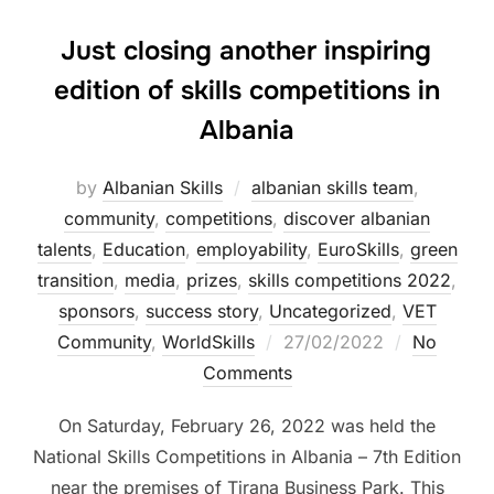
Just closing another inspiring
edition of skills competitions in
Albania
by
Albanian Skills
albanian skills team
,
community
,
competitions
,
discover albanian
talents
,
Education
,
employability
,
EuroSkills
,
green
transition
,
media
,
prizes
,
skills competitions 2022
,
sponsors
,
success story
,
Uncategorized
,
VET
Community
,
WorldSkills
27/02/2022
No
Comments
On Saturday, February 26, 2022 was held the
National Skills Competitions in Albania – 7th Edition
near the premises of Tirana Business Park. This