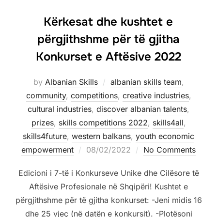
Kërkesat dhe kushtet e
përgjithshme për të gjitha
Konkurset e Aftësive 2022
by
Albanian Skills
albanian skills team
,
community
,
competitions
,
creative industries
,
cultural industries
,
discover albanian talents
,
prizes
,
skills competitions 2022
,
skills4all
,
skills4future
,
western balkans
,
youth economic
empowerment
08/02/2022
No Comments
Edicioni i 7-të i Konkurseve Unike dhe Cilësore të
Aftësive Profesionale në Shqipëri! Kushtet e
përgjithshme për të gjitha konkurset: -Jeni midis 16
dhe 25 vjeç (në datën e konkursit). -Plotësoni