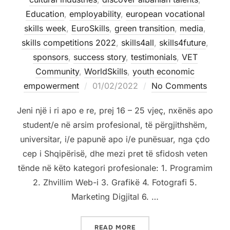
Education
,
employability
,
european vocational
skills week
,
EuroSkills
,
green transition
,
media
,
skills competitions 2022
,
skills4all
,
skills4future
,
sponsors
,
success story
,
testimonials
,
VET
Community
,
WorldSkills
,
youth economic
empowerment
01/02/2022
No Comments
Jeni një i ri apo e re, prej 16 – 25 vjeç, nxënës apo
student/e në arsim profesional, të përgjithshëm,
universitar, i/e papunë apo i/e punësuar, nga çdo
cep i Shqipërisë, dhe mezi pret të sfidosh veten
tënde në këto kategori profesionale: 1. Programim
2. Zhvillim Web-i 3. Grafikë 4. Fotografi 5.
Marketing Digjital 6. …
READ MORE