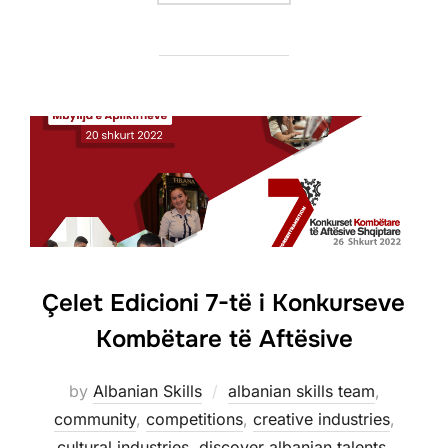
Çelet Edicioni 7-të i Konkurseve
Kombëtare të Aftësive
by
Albanian Skills
albanian skills team
,
community
,
competitions
,
creative industries
,
cultural industries
,
discover albanian talents
,